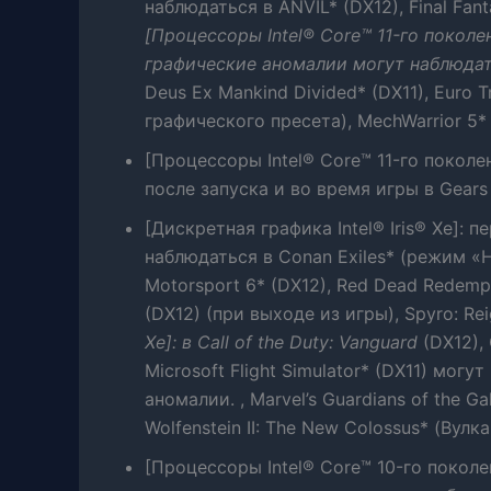
наблюдаться в ANVIL* (DX12), Final Fant
[Процессоры Intel® Core™ 11-го поколен
графические аномалии могут наблюдат
Deus Ex Mankind Divided* (DX11), Euro 
графического пресета), MechWarrior 5* 
[Процессоры Intel® Core™ 11-го поколен
после запуска и во время игры в Gears 
[Дискретная графика Intel® Iris® Xe]:
наблюдаться в Conan Exiles* (режим «Н
Motorsport 6* (DX12), Red Dead Redempt
(DX12) (при выходе из игры), Spyro: Rei
Xe]: в Call of the Duty: Vanguard
(DX12), 
Microsoft Flight Simulator* (DX11) мо
аномалии. , Marvel’s Guardians of the G
Wolfenstein II: The New Colossus* (Вулка
[Процессоры Intel® Core™ 10-го поколени