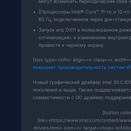
могут возникать периодические сбои и
[Процессоры Intel® Core™ 11-го и 12-г
60 Гц, подключенном через док-станци
Запуск игр DX11 в полноэкранном реж
оптимизация» и изменением внутрииг
привести к черному экрану.
[box type=»info» align=»» class=»» width
повышает производительность систем Wi
Новый графический драйвер Intel 30.0.10
поколения и выше. Также поддерживается 
совместимости с ОС драйвер поддержива
[button col
link=»https://www.intel.com/content/ww
drivers.html» icon=»» target=»true» nofoll