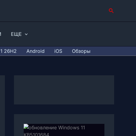
Поиск
И
ЕЩЕ
11 26H2
Android
iOS
Обзоры