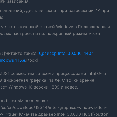
ли зависания.
о поколений]: дисплей гаснет при разрешении 4K при
ю.
име с отключенной опцией Windows «Полноэкранная
ровых настроек на полноэкранный режим может
=»»]Читайте также:
Драйвер Intel 30.0.101.1404
ndows 11 Xe
.[/box]
1.1631 совместим со всеми процессорами Intel 6-го
дискретная графика Iris Xe. С точки зрения
ет Windows 10 версии 1809 и новее.
or=»blue» size=»medium»
w/us/en/download/19344/intel-graphics-windows-dch-
ow=»true»]Скачать драйвер Intel 30.0.101.1631[/button]