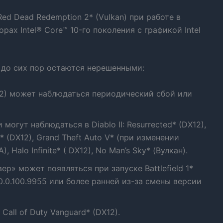
ed Dead Redemption 2* (Vulkan) при работе в
ах Intel® Core™ 10-го поколения с графикой Intel
 до сих пор остаются нерешенными:
DX12) может наблюдаться периодический сбой или
огут наблюдаться в Diablo II: Resurrected* (DX12),
2* (DX12), Grand Theft Auto V* (при изменении
alo Infinite* ( DX12), No Man’s Sky* (Вулкан).
» может появляться при запуске Battlefield 1*
.0.100.9955 или более ранней из-за смены версии
all of Duty Vanguard* (DX12).