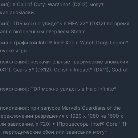
ия]: в Call of Duty: Warzone* (DX12) могут
кие аномалии.
ния]: TDR можно увидеть в FIFA 22* (DX12) во время
lkan) с включенным оверлеем Steam.
ия с графикой Intel® Iris® Xe]: в Watch Dogs Legion*
пуске игры.
о поколения]: незначительные графические аномалии
11), Gears 5* (DX12), Genshin Impact* (DX11), God of
 поколения]: TDR можно увидеть в Halo Infinite*
поколения]: при запуске Marvel’s Guardians of the
 переключении разрешения с 1920 x 1080 на 1600 x
и зависание. x 720) • [Процессоры Intel® Core™ 11-
e]: периодические сбои или зависания могут