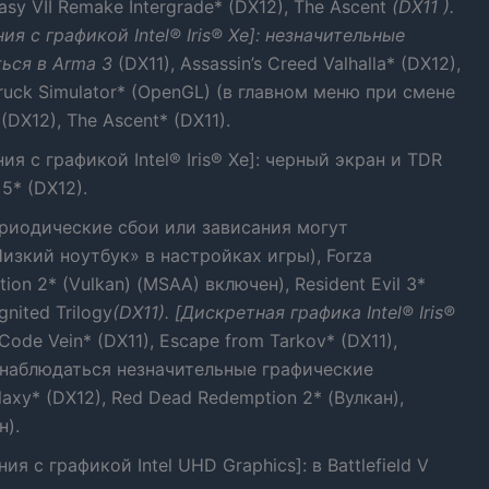
asy VII Remake Intergrade* (DX12), The Ascent
(DX11 ).
ия с графикой Intel® Iris® Xe]: незначительные
ься в Arma 3
(DX11), Assassin’s Creed Valhalla* (DX12),
Truck Simulator* (OpenGL) (в главном меню при смене
(DX12), The Ascent* (DX11).
ия с графикой Intel® Iris® Xe]: черный экран и TDR
5* (DX12).
 периодические сбои или зависания могут
изкий ноутбук» в настройках игры), Forza
ion 2* (Vulkan) (MSAA) включен), Resident Evil 3*
gnited Trilogy
(DX11). [Дискретная графика Intel® Iris®
Code Vein* (DX11), Escape from Tarkov* (DX11),
гут наблюдаться незначительные графические
alaxy* (DX12), Red Dead Redemption 2* (Вулкан),
н).
я с графикой Intel UHD Graphics]: в Battlefield V