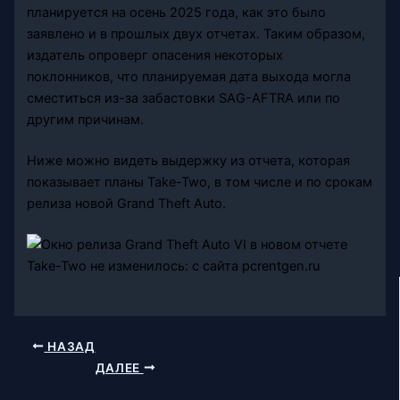
планируется на осень 2025 года, как это было
заявлено и в прошлых двух отчетах. Таким образом,
издатель опроверг опасения некоторых
поклонников, что планируемая дата выхода могла
сместиться из-за забастовки SAG-AFTRA или по
другим причинам.
Ниже можно видеть выдержку из отчета, которая
показывает планы Take-Two, в том числе и по срокам
релиза новой Grand Theft Auto.
НАЗАД
ДАЛЕЕ