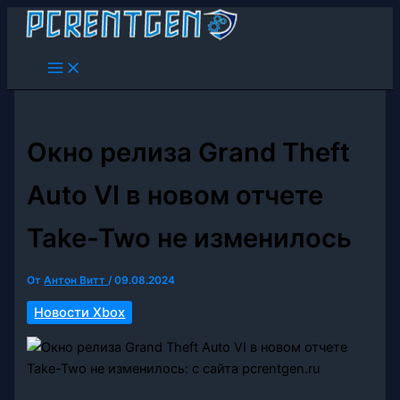
Перейти
к
содержимому
Окно релиза Grand Theft
Auto VI в новом отчете
Take-Two не изменилось
От
Антон Витт
/
09.08.2024
Новости Xbox