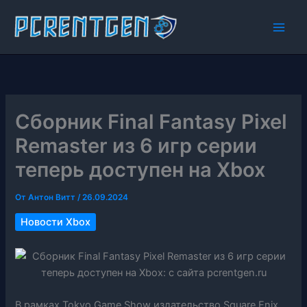
Перейти
к
содержимому
Сборник Final Fantasy Pixel
Remaster из 6 игр серии
теперь доступен на Xbox
От
Антон Витт
/
26.09.2024
Новости Xbox
В рамках Tokyo Game Show издательство Square Enix