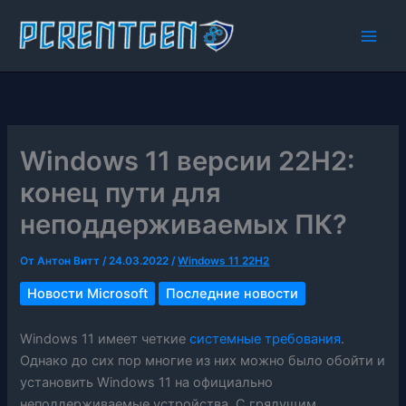
Перейти
к
содержимому
Windows 11 версии 22H2:
конец пути для
неподдерживаемых ПК?
От
Антон Витт
/
24.03.2022
/
Windows 11 22H2
Новости Microsoft
Последние новости
Windows 11 имеет четкие
системные требования
.
Однако до сих пор многие из них можно было обойти и
установить Windows 11 на официально
неподдерживаемые устройства. С грядущим