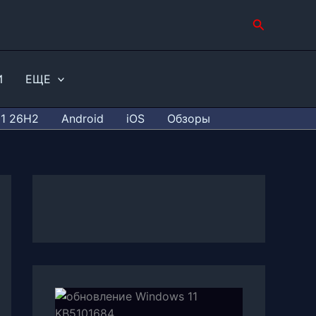
Поиск
И
ЕЩЕ
11 26H2
Android
iOS
Обзоры