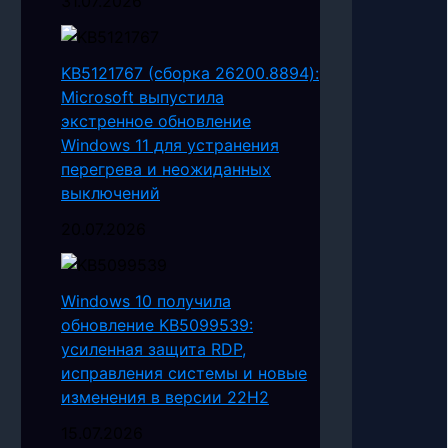
31.07.2026
KB5121767 (сборка 26200.8894):
Microsoft выпустила
экстренное обновление
Windows 11 для устранения
перегрева и неожиданных
выключений
20.07.2026
Windows 10 получила
обновление KB5099539:
усиленная защита RDP,
исправления системы и новые
изменения в версии 22H2
15.07.2026