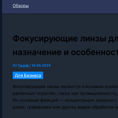
Обзоры
Фокусирующие линзы для
назначение и особеннос
От
Texnik
/
19.06.2024
Для Бизнеса
Фокусирующие линзы являются ключевым компон
различных отраслях, таких как промышленность,
Их основная функция — концентрация лазерного
резки, гравировки или других видов обработки 