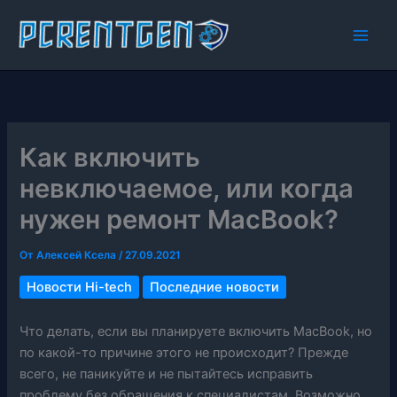
Перейти
к
содержимому
Как включить
невключаемое, или когда
нужен ремонт ​MacBook?
От
Алексей Ксела
/
27.09.2021
Новости Hi-tech
Последние новости
Что делать, если вы планируете включить MacBook, но
по какой-то причине этого не происходит? Прежде
всего, не паникуйте и не пытайтесь исправить
проблему без обращения к специалистам. Возможно,