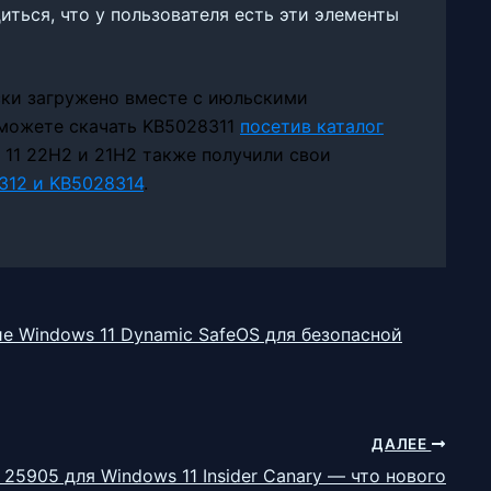
иться, что у пользователя есть эти элементы
ки загружено вместе с июльскими
 можете скачать KB5028311
посетив каталог
 11 22H2 и 21H2 также получили свои
312 и KB5028314
.
ие Windows 11 Dynamic SafeOS для безопасной
ДАЛЕЕ
 25905 для Windows 11 Insider Canary — что нового