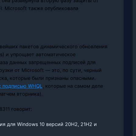
 она развернула вторую фазу защиты от
I. Microsoft также опубликовала
вейших пакетов динамического обновления
ws) и упрощает автоматическое
База данных запрещенных подписей для
узки от Microsoft — это, по сути, черный
ска, которые были признаны опасными.
 с подписью WHQL
, которые на самом деле
атчем вторника).
311 говорит:
ия для Windows 10 версий 20H2, 21H2 и