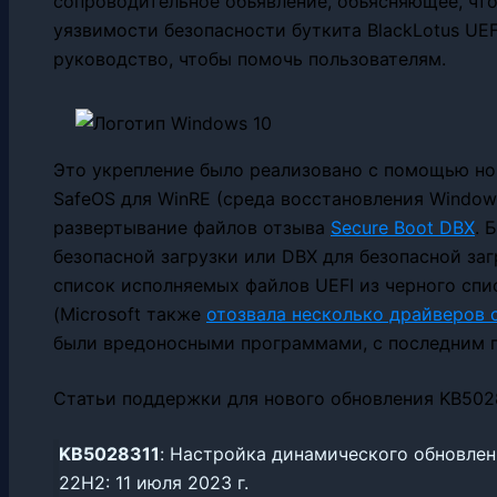
сопроводительное объявление, объясняющее, что
уязвимости безопасности буткита BlackLotus UEF
руководство, чтобы помочь пользователям.
Это укрепление было реализовано с помощью но
SafeOS для WinRE (среда восстановления Windo
развертывание файлов отзыва
Secure Boot DBX
. 
безопасной загрузки или DBX для безопасной загр
список исполняемых файлов UEFI из черного спи
(Microsoft также
отозвала несколько драйверов
были вредоносными программами, с последним п
Статьи поддержки для нового обновления KB5028
KB5028311
: Настройка динамического обновлен
22H2: 11 июля 2023 г.