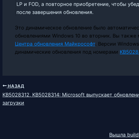
LP и FOD, а повторное приобретение, чтобы убед
после завершения обновления.
Это динамическое обновление было автоматичес
обновлениями Windows 10 во вторник. Вы также
Центра обновления Майкрософт
. Версии Windows
динамические обновления под номерами
KB5028
НАЗАД
KB5028312, KB5028314: Microsoft выпускает обновлен
загрузки
Вышла build