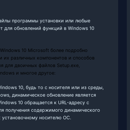
файлы программы установки или любые
т для обновлений функций в Windows 10
Windows 10 Microsoft более подробно
и их различных компонентов и способов
я для двоичных файлов Setup.exe,
ndows и многое другое:
ndows 10, будь то с носителя или из среды,
ows, динамическое обновление является
indows 10 обращается к URL-адресу с
для получения содержимого динамического
к установочному носителю ОС.