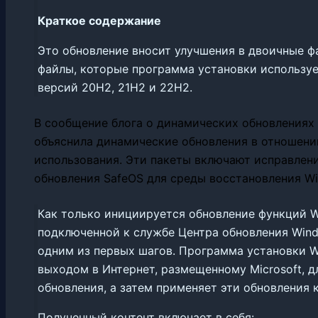
Краткое содержание
Это обновление вносит улучшения в двоичные 
файлы, которые программа установки используе
версий 20H2, 21H2 и 22H2.
В сообщение блога о динамических обновлениях 
объяснила динамические обновления в отношени
использования. Эти пакеты включают исправлени
обновления SafeOS для среды восстановления Wi
Как только инициируется обновление функций Wi
подключенной к службе Центра обновления Wind
одним из первых шагов. Программа установки W
выходом в Интернет, размещенному Microsoft, 
обновления, а затем применяет эти обновления 
Полученный контент включает в себя: