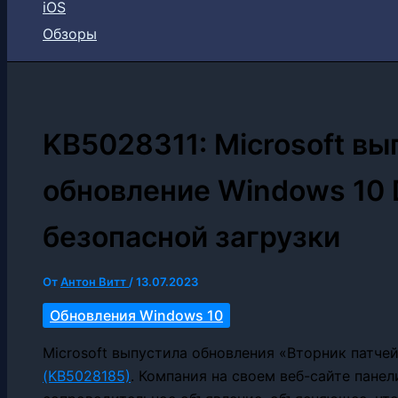
iOS
Обзоры
KB5028311: Microsoft вы
обновление Windows 10 
безопасной загрузки
От
Антон Витт
/
13.07.2023
Обновления Windows 10
Microsoft выпустила обновления «Вторник патче
(KB5028185)
. Компания на своем веб-сайте пане