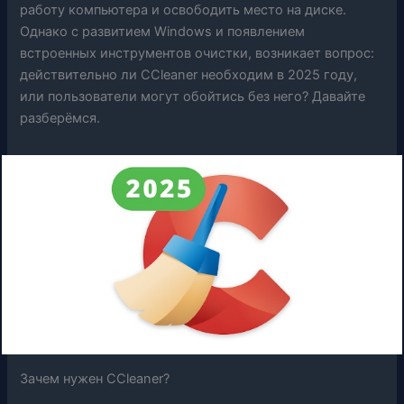
работу компьютера и освободить место на диске.
Однако с развитием Windows и появлением
встроенных инструментов очистки, возникает вопрос:
действительно ли CCleaner необходим в 2025 году,
или пользователи могут обойтись без него? Давайте
разберёмся.
Зачем нужен CCleaner?