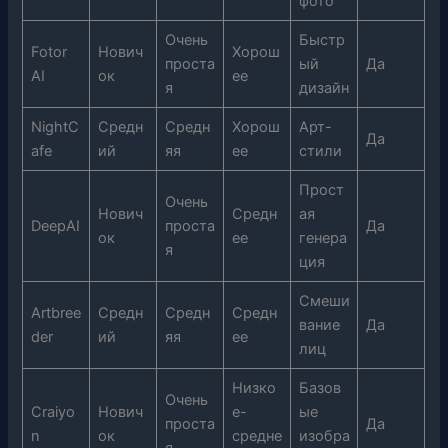
фото
Очень
Быстр
Fotor
Нович
Хорош
проста
ый
Да
AI
ок
ее
я
дизайн
NightC
Средн
Средн
Хорош
Арт-
Да
afe
ий
яя
ее
стили
Прост
Очень
Нович
Средн
ая
DeepAI
проста
Да
ок
ее
генера
я
ция
Смеши
Artbree
Средн
Средн
Средн
вание
Да
der
ий
яя
ее
лиц
Низко
Базов
Очень
Craiyo
Нович
е-
ые
проста
Да
n
ок
средне
изобра
я