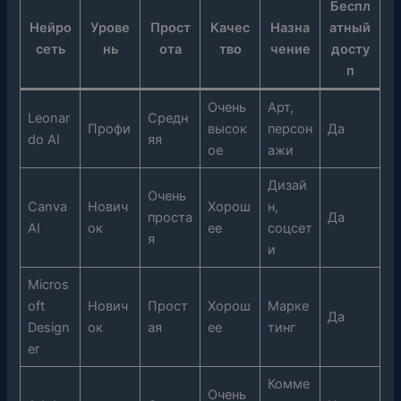
Беспл
Нейро
Урове
Прост
Качес
Назна
атный
сеть
нь
ота
тво
чение
досту
п
Очень
Арт,
Leonar
Средн
Профи
высок
персон
Да
do AI
яя
ое
ажи
Дизай
Очень
Canva
Нович
Хорош
н,
проста
Да
AI
ок
ее
соцсет
я
и
Micros
oft
Нович
Прост
Хорош
Марке
Да
Design
ок
ая
ее
тинг
er
Комме
Очень