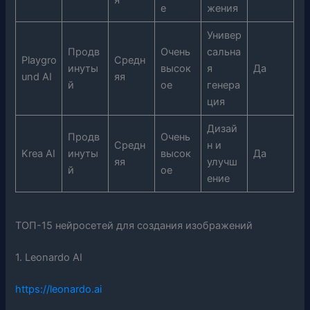
е
жения
Универ
Продв
Очень
сальна
Playgro
Средн
инуты
высок
я
Да
und AI
яя
й
ое
генера
ция
Дизай
Продв
Очень
Средн
н и
Krea AI
инуты
высок
Да
яя
улучш
й
ое
ение
ТОП-15 нейросетей для создания изображений
1. Leonardo AI
https://leonardo.ai