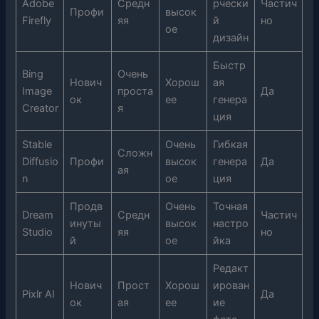
Adobe
Средн
рчески
Частич
Профи
высок
Firefly
яя
й
но
ое
дизайн
Быстр
Bing
Очень
Нович
Хорош
ая
Image
проста
Да
ок
ее
генера
Creator
я
ция
Stable
Очень
Гибкая
Сложн
Diffusio
Профи
высок
генера
Да
ая
n
ое
ция
Продв
Очень
Точная
Dream
Средн
Частич
инуты
высок
настро
Studio
яя
но
й
ое
йка
Редакт
Нович
Прост
Хорош
ирован
Pixlr AI
Да
ок
ая
ее
ие