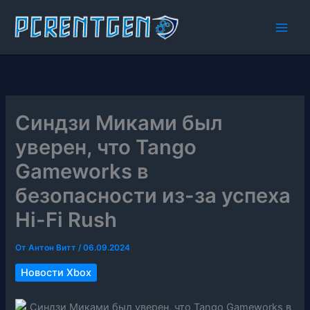
Перейти
к
содержимому
Синдзи Миками был
уверен, что Tango
Gameworks в
безопасности из-за успеха
Hi-Fi Rush
От
Антон Витт
/
06.09.2024
Новости Xbox