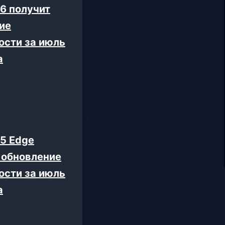
26 получит
ие
ости за июль
а
25 Edge
 обновление
ости за июль
а