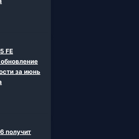
а
5 FE
 обновление
ости за июнь
а
26 получит