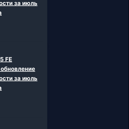
ости за июль
а
5 FE
 обновление
ости за июль
а