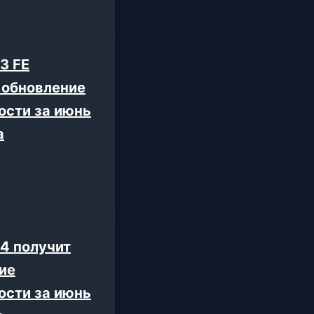
3 FE
 обновление
ости за июнь
а
24 получит
ие
ости за июнь