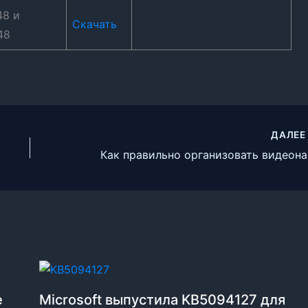
48 и
Скачать
48
ДАЛЕ
Как п
е
Microsoft выпустила KB5094127 для