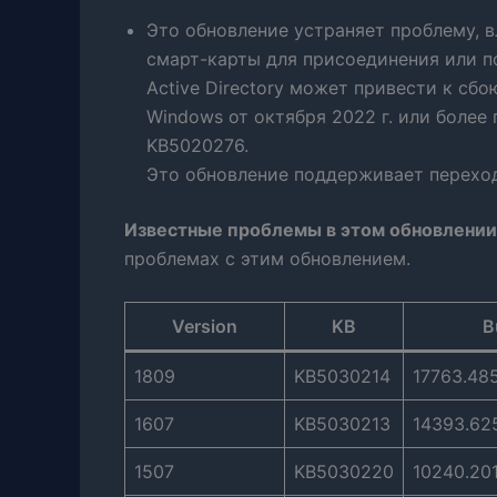
Это обновление устраняет проблему, 
смарт-карты для присоединения или 
Active Directory может привести к сб
Windows от октября 2022 г. или более
KB5020276.
Это обновление поддерживает переход 
Известные проблемы в этом обновлении
проблемах с этим обновлением.
Version
KB
B
1809
KB5030214
17763.48
1607
KB5030213
14393.62
1507
KB5030220
10240.20