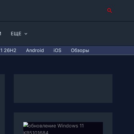
Поиск
И
ЕЩЕ
11 26H2
Android
iOS
Обзоры