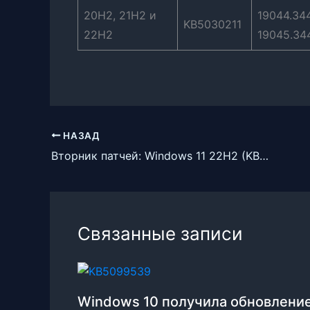
20H2, 21H2 и
19044.34
KB5030211
22H2
19045.34
НАЗАД
Вторник патчей: Windows 11 22H2 (KB5030219) и 21H2 (KB5030217)
Связанные записи
Windows 10 получила обновлени