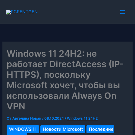
Перейти
к
содержимому
Windows 11 24H2: не
работает DirectAccess (IP-
HTTPS), поскольку
Microsoft хочет, чтобы вы
использовали Always On
VPN
От
Ангелина Новак
/
08.10.2024
/
Windows 11 24H2
WINDOWS 11
Новости Microsoft
Последние