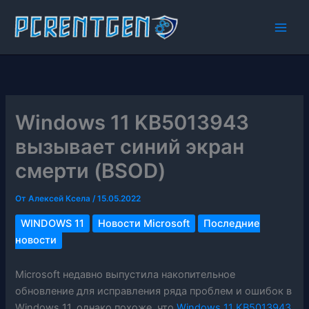
Перейти
к
содержимому
Windows 11 KB5013943
вызывает синий экран
смерти (BSOD)
От
Алексей Ксела
/
15.05.2022
WINDOWS 11
Новости Microsoft
Последние
новости
Microsoft недавно выпустила накопительное
обновление для исправления ряда проблем и ошибок в
Windows 11, однако похоже, что
Windows 11 KB5013943