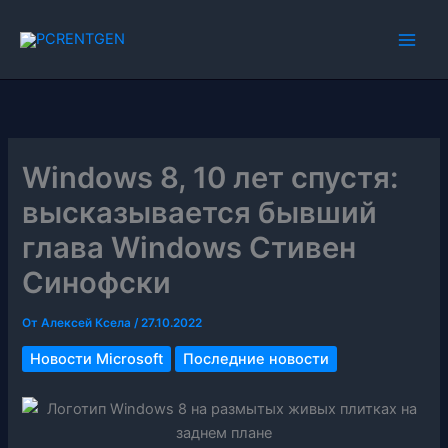
Перейти
к
содержимому
Windows 8, 10 лет спустя:
высказывается бывший
глава Windows Стивен
Синофски
От
Алексей Ксела
/
27.10.2022
Новости Microsoft
Последние новости