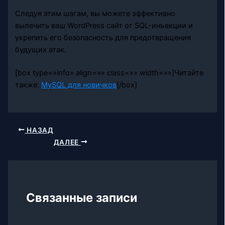
Следуя этим шагам, вы можете эффективно
вылечить ваш WordPress сайт от SQL-инъекции и
укрепить его безопасность для предотвращения
будущих атак.
[box type=»info» align=»» class=»» width=»»]Читайте
также:
MySQL для новичков
[/box]
НАЗАД
ДАЛЕЕ
Связанные записи