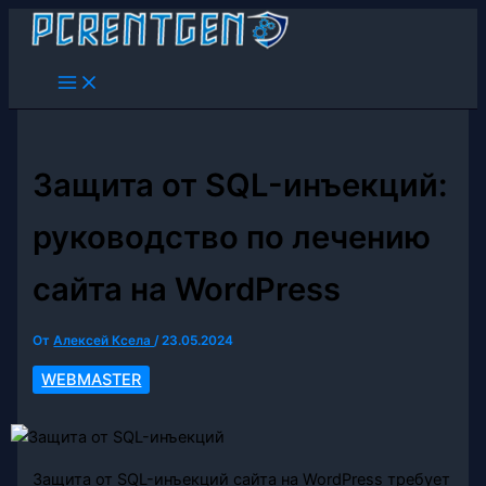
Перейти
к
содержимому
Защита от SQL-инъекций:
руководство по лечению
сайта на WordPress
От
Алексей Ксела
/
23.05.2024
WEBMASTER
Защита от SQL-инъекций сайта на WordPress требует