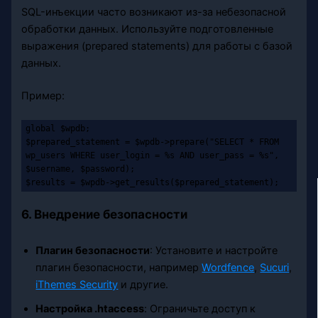
SQL-инъекции часто возникают из-за небезопасной
обработки данных. Используйте подготовленные
выражения (prepared statements) для работы с базой
данных.
Пример:
global $wpdb;

$prepared_statement = $wpdb->prepare("SELECT * FROM 
wp_users WHERE user_login = %s AND user_pass = %s", 
$username, $password);

$results = $wpdb->get_results($prepared_statement);
6. Внедрение безопасности
Плагин безопасности
: Установите и настройте
плагин безопасности, например
W
ordfence
,
Sucuri
,
iThemes Security
и другие.
Настройка .htaccess
: Ограничьте доступ к