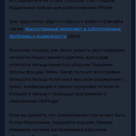
исследователи из Chaos Computer Club создали
поддельные пальцы для разблокировки iPhone.
[box type=»info» align=»» class=»» width=»»]Читайте
также:
Искусственный интеллект и робототехника:
проблемы и возможности
.[/box]
Крисслер показал, как легко украсть удостоверение
личности общественного деятеля, воссоздав
отпечаток пальца министра обороны Германии
Урсулы фон дер Ляйен. Хакер получил фотографии
большого пальца политика в высоком разрешении с
пресс-конференций и реконструировал отпечаток
большого пальца с помощью программного
обеспечения VeriFinger.
Если вы думаете, что сканирование глаз может быть
более безопасным, подумайте еще раз. Хакеры
обманули систему распознавания радужной