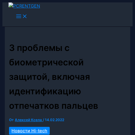
Перейти
к
содержимому
3 проблемы с
биометрической
защитой, включая
идентификацию
отпечатков пальцев
От
Алексей Ксела
/
14.02.2022
Новости Hi-tech