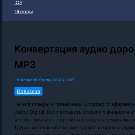
iOS
Обзоры
Конвертация аудио доро
MP3
От
Алексей Ксела
/
13.06.2017
Полезное
Не все плееры и приемники цифрового эфирного
Dolby Digital. Если вставить флешку с фильмом 
что нет звука в то время как видео нормально п
Для начала узнайте какие форматы видео и ауди