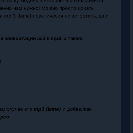
ти вашу модель в интернете и ознакомится
менно нам нужно! Можно просто искать
 mp 3 (lame) практически не встретить, да и
я конвертации ac3 в mp3, а также
е
ем случае это
mp3 (lame)
и добавляем
ерео