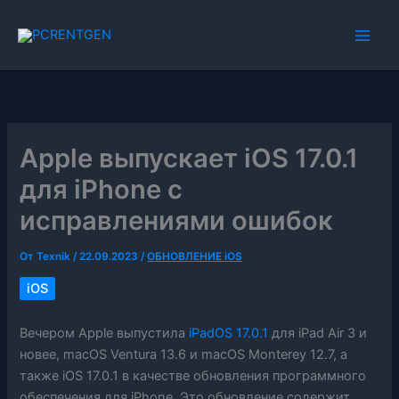
Перейти
к
содержимому
Apple выпускает iOS 17.0.1
для iPhone с
исправлениями ошибок
От
Texnik
/
22.09.2023
/
ОБНОВЛЕНИЕ iOS
iOS
Вечером Apple выпустила
iPadOS 17.0.1
для iPad Air 3 и
новее, macOS Ventura 13.6 и macOS Monterey 12.7, а
также iOS 17.0.1 в качестве обновления программного
обеспечения для iPhone. Это обновление содержит