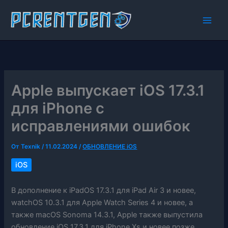
Перейти
к
содержимому
Apple выпускает iOS 17.3.1
для iPhone с
исправлениями ошибок
От
Texnik
/
11.02.2024
/
ОБНОВЛЕНИЕ iOS
iOS
В дополнение к iPadOS 17.3.1 для iPad Air 3 и новее,
watchOS 10.3.1 для Apple Watch Series 4 и новее, а
также macOS Sonoma 14.3.1, Apple также выпустила
обновление iOS 17.3.1 для iPhone Xs и новее позже.