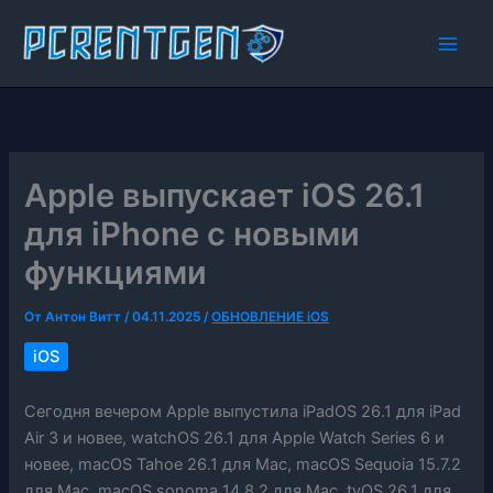
Перейти
к
содержимому
Apple выпускает iOS 26.1
для iPhone с новыми
функциями
От
Антон Витт
/
04.11.2025
/
ОБНОВЛЕНИЕ iOS
iOS
Сегодня вечером Apple выпустила iPadOS 26.1 для iPad
Air 3 и новее, watchOS 26.1 для Apple Watch Series 6 и
новее, macOS Tahoe 26.1 для Mac, macOS Sequoia 15.7.2
для Mac, macOS sonoma 14.8.2 для Mac, tvOS 26.1 для