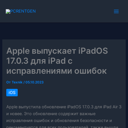
Перейти
к
содержимому
Apple выпускает iPadOS
17.0.3 для iPad с
исправлениями ошибок
От
Texnik
/
05.10.2023
iOS
Apple выпустила обновление iPadOS 17.0.3 для iPad Air 3
и новее. Это обновление содержит важные
исправления ошибок и обновления безопасности и
рекомендуется для всех пользователей, также вышли