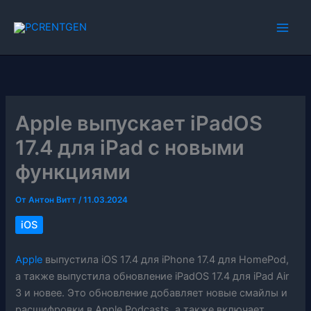
Перейти
к
содержимому
Apple выпускает iPadOS
17.4 для iPad с новыми
функциями
От
Антон Витт
/
11.03.2024
iOS
Apple
выпустила iOS 17.4 для iPhone 17.4 для HomePod,
а также выпустила обновление iPadOS 17.4 для iPad Air
3 и новее. Это обновление добавляет новые смайлы и
расшифровки в Apple Podcasts, а также включает