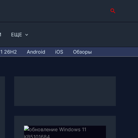
Поиск
И
ЕЩЕ
11 26H2
Android
iOS
Обзоры