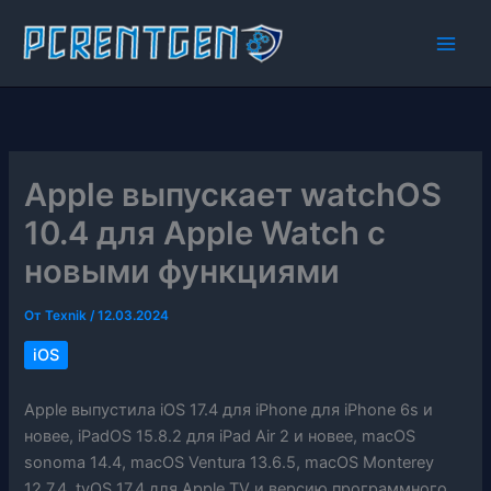
Перейти
к
содержимому
Apple выпускает watchOS
10.4 для Apple Watch с
новыми функциями
От
Texnik
/
12.03.2024
iOS
Apple выпустила iOS 17.4 для iPhone для iPhone 6s и
новее, iPadOS 15.8.2 для iPad Air 2 и новее, macOS
sonoma 14.4, macOS Ventura 13.6.5, macOS Monterey
12.7.4, tvOS 17.4 для Apple TV и версию программного