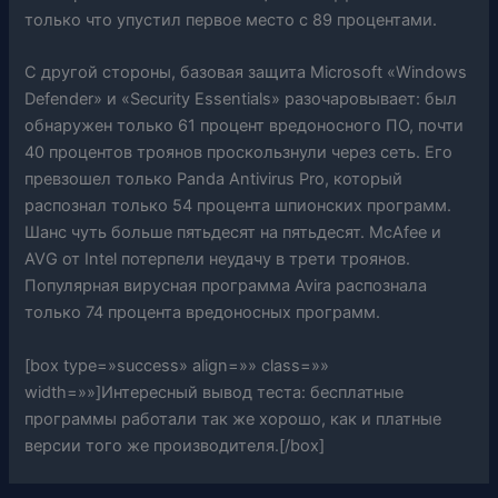
только что упустил первое место с 89 процентами.
С другой стороны, базовая защита Microsoft «Windows
Defender» и «Security Essentials» разочаровывает: был
обнаружен только 61 процент вредоносного ПО, почти
40 процентов троянов проскользнули через сеть. Его
превзошел только Panda Antivirus Pro, который
распознал только 54 процента шпионских программ.
Шанс чуть больше пятьдесят на пятьдесят. McAfee и
AVG от Intel потерпели неудачу в трети троянов.
Популярная вирусная программа Avira распознала
только 74 процента вредоносных программ.
[box type=»success» align=»» class=»»
width=»»]Интересный вывод теста: бесплатные
программы работали так же хорошо, как и платные
версии того же производителя.[/box]