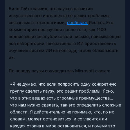
Билл Гейтс заявил, что пауза в развитии
искусственного интеллекта не решит проблемы,
связанные с технологиями,
сообщает
Reuters. Его
комментарии прозвучали после того, как 1100
подписавшихся опубликовали письмо, призывающее
все лаборатории генеративного ИИ приостановить
обучение систем ИИ на полгода, чтобы обезопасить
их.
По поводу паузы соучредитель Microsoft сказал:
«Я не думаю, что если попросить одну конкретную
группу сделать паузу, это решит проблемы. Ясно,
что в этих вещах есть огромные преимущества…
что нам нужно сделать, так это определить сложные
области. Я действительно не понимаю, кто, по их
словам, может остановиться, и согласится ли
каждая страна в мире остановиться, и почему это