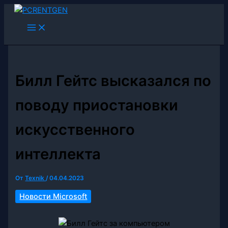
Перейти
к
содержимому
Билл Гейтс высказался по
поводу приостановки
искусственного
интеллекта
От
Texnik
/
04.04.2023
Новости Microsoft