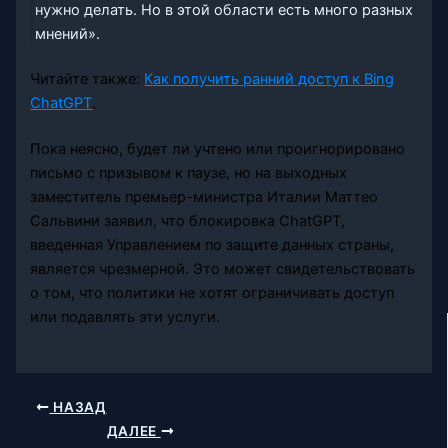
нужно делать. Но в этой области есть много разных
мнений».
Читайте также:
Как получить ранний доступ к Bing
ChatGPT
.
Пока неясно, будет ли учтено или проигнорировано
письмо с призывом к паузе, но на выходных
заместитель премьер-министра Италии Маттео
Сальвини заявил, что блокировка ChatGPT,
введенная Управлением по защите данных страны,
является чрезмерной. Это может свидетельствовать
о том, что политики не хотят ограничивать доступ
или подавлять эти услуги.
НАЗАД
ДАЛЕЕ