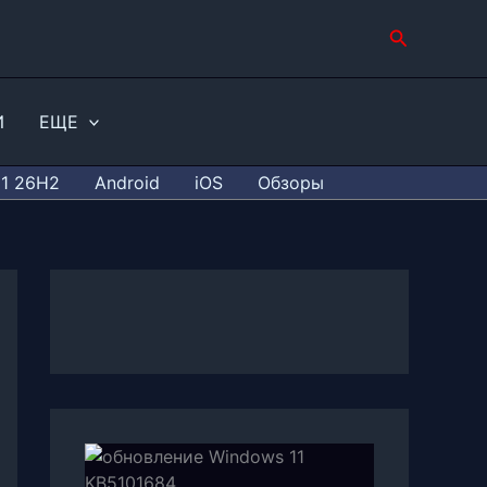
Поиск
И
ЕЩЕ
11 26H2
Android
iOS
Обзоры