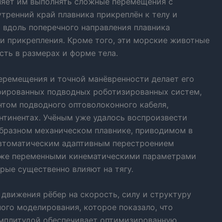
оляет им выполнять сложные перемещения с
тренний край плавника прикреплён к телу и
 вдоль поперечного направления плавника
и прикрепления. Кроме того, эти морские животные
ть в размерах и форме тела.
перемещения и точной манёвренности делает его
рированных подводных роботизированных систем,
нтом подводного оптоволоконного кабеля,
нтинентах. Учёным уже удалось воспроизвести
бразном механическом плавнике, приводимом в
автоматическим адаптивным перестроением
акже переменными кинематическими параметрами
орые существенно влияют на тягу.
движения рёбер на скорость, силу и структуру
ого моделирования, которое показало, что
амплитудой обеспечивает оптимизированную