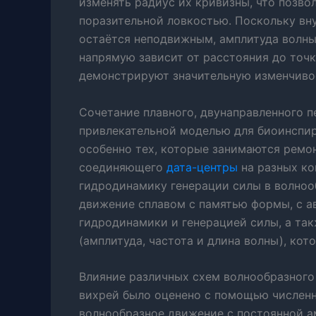
изменять радиус их кривизны, что позв
поразительной ловкостью. Поскольку вну
остаётся неподвижным, амплитуда волны
напрямую зависит от расстояния до точк
демонстрируют значительную изменчивос
Сочетание плавного, двунаправленного 
привлекательной моделью для биоинспи
особенно тех, которые занимаются ремо
соединяющего
дата-центры
на разных ко
гидродинамику генерации силы в волноо
движение сплавом с памятью формы, с 
гидродинамики и генерацией силы, а т
(амплитуда, частота и длина волны), кот
Влияние различных схем волнообразного 
вихрей было оценено с помощью численн
волнообразное движение с постоянной 