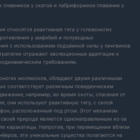
плавников у скатов и лабриформное плавание у
я относятся реактивная тяга у головоногих
противления у амфибий и полуводных
ия с использованием подъёмной силы у пингвинов
стратегии отражают эволюционные адаптации к
родинамическим требованиям.
воногих моллюсков, обладают двумя различными
ых соответствует различным поведенческим
движение, например, во время охоты, спасения от
, они используют реактивную тягу, с силой
ифон, расположенный под ртом. Этот механизм
о своей природе является однонаправленным из-за
ле каракатицы. Напротив, при перемещении вблизи
нёвров, эти уникальные существа полагаются на