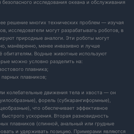
я безопасного исследования океана и обслуживания
е решение многих технических проблем — изучая
в, исследователи могут разрабатывать роботов, в
ируют природные аналоги. Эти роботы могут
о, манёвренно, менее инвазивно и лучше
ё обитателям. Водные животные используют
орые можно условно разделить на:
востового плавника;
 парных плавников;
ли колебательные движения тела и хвоста — он
гуилообразные), форель (субкарангиформные),
цеобразные), что обеспечивает эффективное
быстрого ускорения. Вторая разновидность
ных плавников (спинной, анальный или грудные
ировать и удерживать позицию. Примерами являются