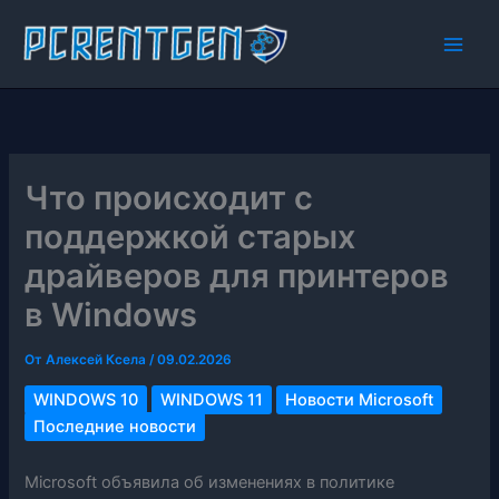
Перейти
к
содержимому
Что происходит с
поддержкой старых
драйверов для принтеров
в Windows
От
Алексей Ксела
/
09.02.2026
WINDOWS 10
WINDOWS 11
Новости Microsoft
Последние новости
Microsoft объявила об изменениях в политике