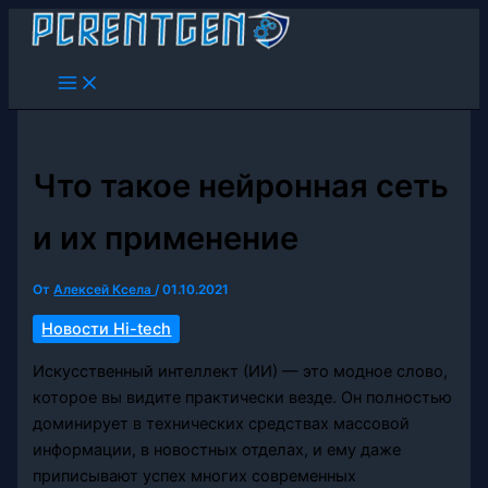
Перейти
к
содержимому
Что такое нейронная сеть
и их применение
От
Алексей Ксела
/
01.10.2021
Новости Hi-tech
Искусственный интеллект (ИИ) — это модное слово,
которое вы видите практически везде. Он полностью
доминирует в технических средствах массовой
информации, в новостных отделах, и ему даже
приписывают успех многих современных