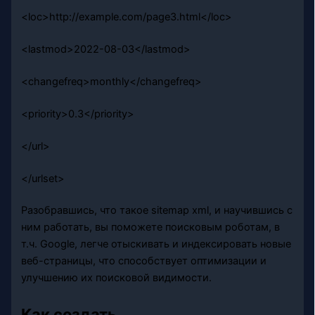
<loc>http://example.com/page3.html</loc>
<lastmod>2022-08-03</lastmod>
<changefreq>monthly</changefreq>
<priority>0.3</priority>
</url>
</urlset>
Разобравшись, что такое sitemap xml, и научившись с
ним работать, вы поможете поисковым роботам, в
т.ч. Google, легче отыскивать и индексировать новые
веб-страницы, что способствует оптимизации и
улучшению их поисковой видимости.
Как создать