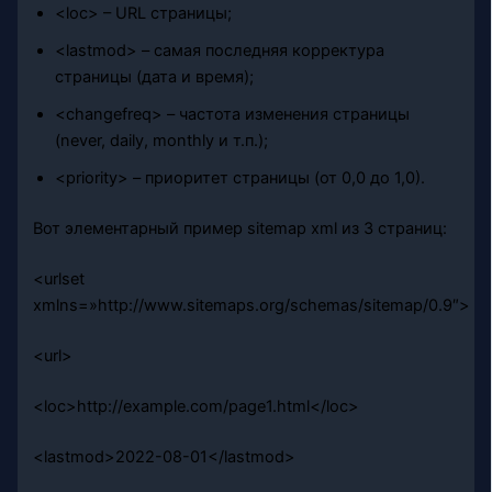
<loc> – URL страницы;
<lastmod> – самая последняя корректура
страницы (дата и время);
<changefreq> – частота изменения страницы
(never, daily, monthly и т.п.);
<priority> – приоритет страницы (от 0,0 до 1,0).
Вот элементарный пример sitemap xml из 3 страниц:
<urlset
xmlns=»http://www.sitemaps.org/schemas/sitemap/0.9″>
<url>
<loc>http://example.com/page1.html</loc>
<lastmod>2022-08-01</lastmod>