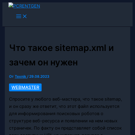
Перейти
к
содержимому
Что такое sitemap.xml и
зачем он нужен
От
Texnik
/
29.08.2023
WEBMASTER
Спросите у любого веб-мастера, что такое sitemap,
и он сразу же ответит, что этот файл используется
для информирования поисковых роботов о
структуре веб-ресурса и появлении на нем новых
страничек. По факту он представляет собой список