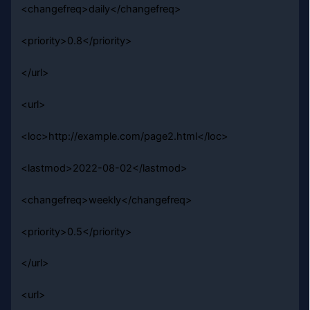
<changefreq>daily</changefreq>
<priority>0.8</priority>
</url>
<url>
<loc>http://example.com/page2.html</loc>
<lastmod>2022-08-02</lastmod>
<changefreq>weekly</changefreq>
<priority>0.5</priority>
</url>
<url>