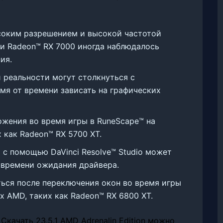
соким разрешением и высокой частотой
и Radeon™ RX 7000 иногда наблюдалось
ия.
 реальности могут столкнуться с
мя от времени зависать на графических
жения во время игры в RuneScape™ на
 как Radeon™ RX 5700 XT.
 с помощью DaVinci Resolve™ Studio может
 времени ожидания драйвера.
ся после переключения окон во время игры
х AMD, таких как Radeon™ RX 6800 XT.
]Скачать 23.5.1 AMD Adrenalin Edition можно