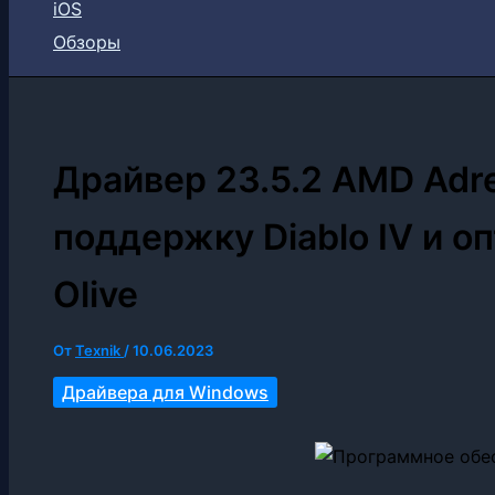
iOS
Обзоры
Драйвер 23.5.2 AMD Adre
поддержку Diablo IV и о
Olive
От
Texnik
/
10.06.2023
Драйвера для Windows