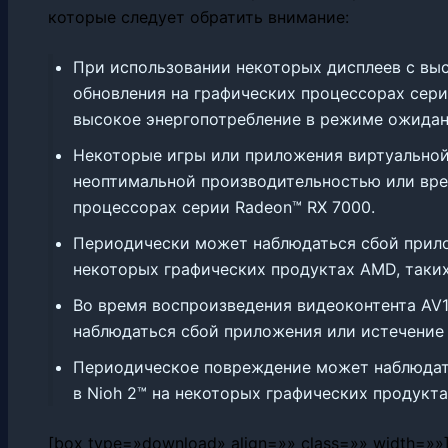
которые следует обратить внимание:
При использовании некоторых дисплеев с вы
обновления на графических процессорах сери
высокое энергопотребление в режиме ожидан
Некоторые игры или приложения виртуальной
неоптимальной производительностью или вре
процессорах серии Radeon™ RX 7000.
Периодически может наблюдаться сбой прило
некоторых графических продуктах AMD, таких
Во время воспроизведения видеоконтента AV1
наблюдаться сбой приложения или истечение
Периодическое повреждение может наблюдать
в Nioh 2™ на некоторых графических продукта
[box type=»download» align=»» class=»» width=»»