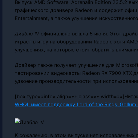
Выпуск AMD Software: Adrenalin Edition 23.5.2 в
графического драйвера Radeon и содержит офиц
Entertainment, а также улучшения искусственного
Диабло IV
официально вышла 5 июня. Этот драйв
играет в игру на оборудовании Radeon, хотя AM
улучшениях, на которые стоит обратить внимание
Драйвер также получает улучшения для Microsoft O
тестировании видеокарты Radeon RX 7900 XTX 
удвоение производительности при использовании S
[box type=»info» align=»» class=»» width=»»]Чит
WHQL имеет поддержку Lord of the Rings: Gollum
К сожалению, в этом выпуске нет исправленных 