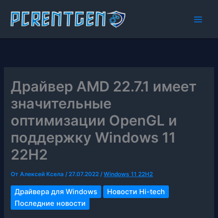
Перейти
к
содержимому
Драйвер AMD 22.7.1 имеет
значительные
оптимизации OpenGL и
поддержку Windows 11
22H2
От
Алексей Ксела
/
27.07.2022
/
Windows 11 22H2
Драйвера для Windows
Новости Hi-tech
Последние новости