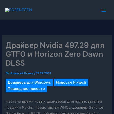
Перейти
к
содержимому
Драйвер Nvidia 497.29 для
GTFO и Horizon Zero Dawn
DLSS
От
Алексей Ксела
/
22.12.2021
Драйвера для Windows
Новости Hi-tech
Последние новости
Настало время новых драйверов для пользователей
графики Nvidia. Представлен WHQL-драйвер GeForce
Game Ready 497.29, добавив поддержку версии 1.0