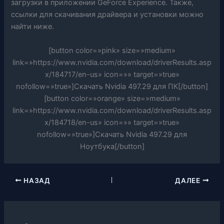
загрузки в приложении GeForce Experience. Также,
ссылки для скачивания драйвера и установки можно
найти ниже.
[button color=»pink» size=»medium»
link=»https://www.nvidia.com/download/driverResults.asp
x/184717/en-us» icon=»» target=»true»
nofollow=»true»]Скачать Nvidia 497.29 для ПК[/button]
[button color=»orange» size=»medium»
link=»https://www.nvidia.com/download/driverResults.asp
x/184718/en-us» icon=»» target=»true»
nofollow=»true»]Скачать Nvidia 497.29 для
Ноутбука[/button]
НАЗАД
ДАЛЕЕ