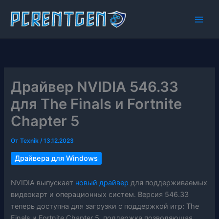
Перейти
к
содержимому
Драйвер NVIDIA 546.33
для The Finals и Fortnite
Chapter 5
От
Texnik
/
13.12.2023
Драйвера для Windows
NVIDIA выпускает
новый драйвер
для поддерживаемых
видеокарт и операционных систем. Версия 546.33
теперь доступна для загрузки с поддержкой игр: The
Finals и Fortnite Chapter 5, поддержка позволяющая