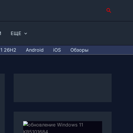
Поиск
И
ЕЩЕ
11 26H2
Android
iOS
Обзоры