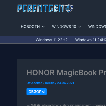
Перейти
к
содержимому
НОВОСТИ
WINDOWS 10
WINDOWS
Windows 11 22H2
Windows 11 24H
HONOR MagicBook Pr
От
Алексей Ксела
/
23.06.2021
ОБЗОРЫ
HONOR MagicBook Pro предлагает убедит