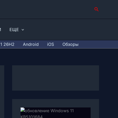
Поиск
И
ЕЩЕ
11 26H2
Android
iOS
Обзоры