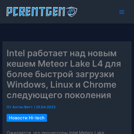
Перейти
к
содержимому
Intel работает над новым
кешем Meteor Lake L4 для
более быстрой загрузки
Windows, Linux и Chrome
следующего поколения
От
Антон Витт
/
25.04.2023
Новости Hi-tech
Ожидается, что процессоры Intel Meteor Lake,