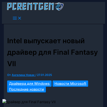
Перейти
к
содержимому
Intel выпускает новый
драйвер для Final Fantasy
VII
От
Ангелина Новак
/
27.01.2025
Драйвера для Windows
Новости Microsoft
Последние новости