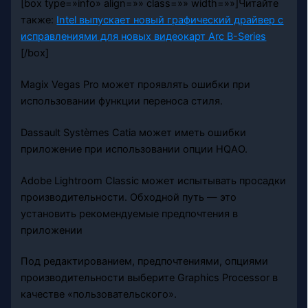
[box type=»info» align=»» class=»» width=»»]Читайте
также:
Intel выпускает новый графический драйвер с
исправлениями для новых видеокарт Arc B-Series
[/box]
Magix Vegas Pro может проявлять ошибки при
использовании функции переноса стиля.
Dassault Systèmes Catia может иметь ошибки
приложение при использовании опции HQAO.
Adobe Lightroom Classic может испытывать просадки
производительности. Обходной путь — это
установить рекомендуемые предпочтения в
приложении
Под редактированием, предпочтениями, опциями
производительности выберите Graphics Processor в
качестве «пользовательского».