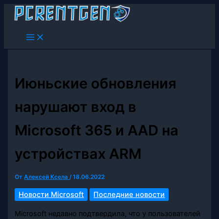
Перейти
к
содержимому
Июньские обновления
нарушают вход в
Microsoft 365 и AAD на
устройствах ARM
От
Алексей Ксела
/
18.06.2022
Новости Microsoft
Последние новости
Microsoft недавно подтвердила, что у пользователей