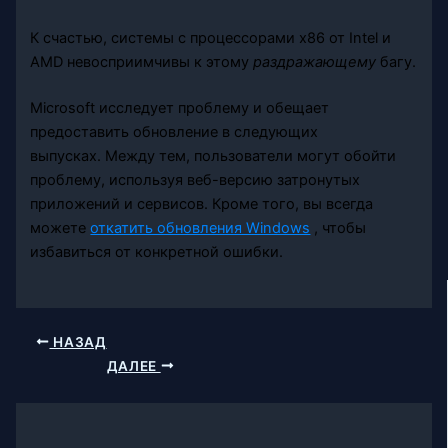
К счастью, системы с процессорами x86 от Intel и
AMD невосприимчивы к этому
раздражающему
багу.
Microsoft исследует проблему и обещает
предоставить обновление в следующих
выпусках. Между тем, пользователи могут обойти
проблему, используя веб-версию затронутых
приложений и сервисов. Кроме того, вы всегда
можете
откатить обновления Windows
, чтобы
избавиться от конкретной ошибки.
НАЗАД
ДАЛЕЕ