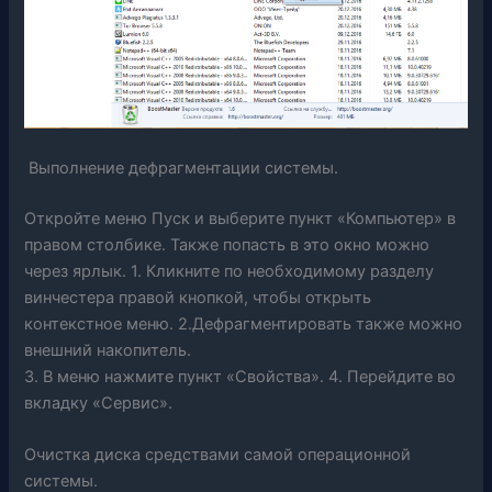
Выполнение дефрагментации системы.
Откройте меню Пуск и выберите пункт «Компьютер» в
правом столбике. Также попасть в это окно можно
через ярлык. 1. Кликните по необходимому разделу
винчестера правой кнопкой, чтобы открыть
контекстное меню. 2.Дефрагментировать также можно
внешний накопитель.
3. В меню нажмите пункт «Свойства». 4. Перейдите во
вкладку «Сервис».
Очистка диска средствами самой операционной
системы.