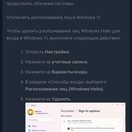
продолжить обучение системы.
Отключить распознавание лиц в Windows 11
Чтобы удалить распознавание лиц Windows Hello для
входа в Windows 11, выполните следующие действия:
Открыть
Настройки
.
Нажмите на
учетные записи
.
Нажмите на
Варианты входа
.
В разделе «Способы входа» выберите
Распознавание лиц (Windows Hello)
.
Нажмите на
Удалить
.