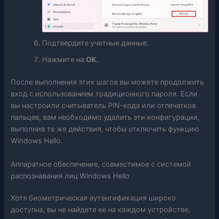
Подтвердите учетные данные.
Нажмите на
OK
.
После выполнения этих шагов вы можете продолжить
вход с использованием традиционного пароля. Если
вы настроили считыватель PIN-кода или отпечатков
пальцев, вам необходимо удалить эти конфигурации,
выполнив те же действия, чтобы отключить функцию
Windows Hello.
Аппаратное обеспечение, совместимое с системой
распознавания лиц Windows Hello
Хотя биометрическая аутентификация широко
доступна, вы не найдете ее на каждом устройстве,