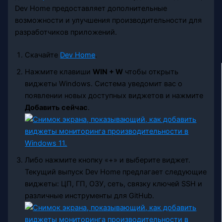
Dev Home предоставляет дополнительные
возможности и улучшения производительности для
разработчиков приложений.
Скачайте
Dev Home
.
Нажмите клавиши
WIN + W
чтобы открыть
виджеты Windows. Система уведомит вас о
появлении новых доступных виджетов и нажмите
Добавить сейчас
.
Либо нажмите кнопку «+» и выберите виджет.
Текущий выпуск Dev Home предлагает следующие
виджеты: ЦП, ГП, ОЗУ, сеть, связку ключей SSH и
различные инструменты для GitHub.