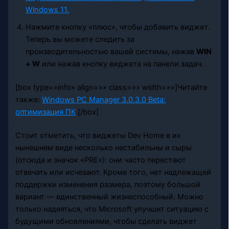
Нажмите кнопку «плюс», чтобы добавить виджет.
Теперь вы можете следить за
производительностью вашей системы, нажав
WIN
+ W
или нажав кнопку виджета на панели задач.
[box type=»info» align=»» class=»» width=»»]Читайте
также:
Windows PC Manager 3.0.3.0 Beta:
оптимизация ПК
.[/box]
Стоит отметить, что виджеты Dev Home в их
нынешнем виде несколько нестабильны и сыры
(отсюда и значок «PRE»): они часто перестают
отвечать или исчезают. Кроме того, нет надлежащей
поддержки изменения размера, поэтому большой
вариант — единственный жизнеспособный. Можно
только надеяться, что Microsoft улучшит ситуацию с
будущими обновлениями, чтобы сделать виджет