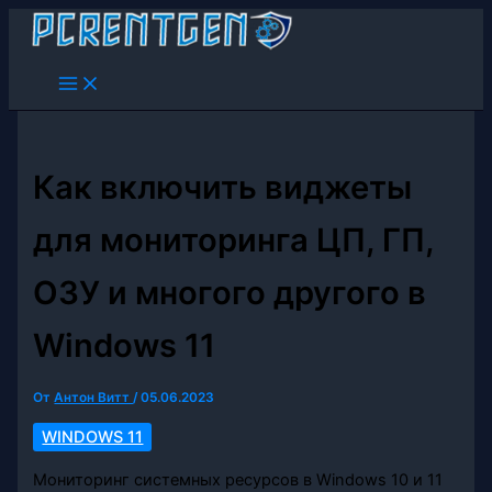
Перейти
к
содержимому
Как включить виджеты
для мониторинга ЦП, ГП,
ОЗУ и многого другого в
Windows 11
От
Антон Витт
/
05.06.2023
WINDOWS 11
Мониторинг системных ресурсов в Windows 10 и 11