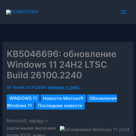
Перейти
к
содержимому
KB5046696: обновление
Windows 11 24H2 LTSC
Build 26100.2240
От
Texnik
/
21.11.2024
/
Windows 11 24H2
WINDOWS 11
Новости Microsoft
Обновления
Windows 11
Последние новости
Microsoft, наряду с
различными анонсами
Ignite 2024, вчера