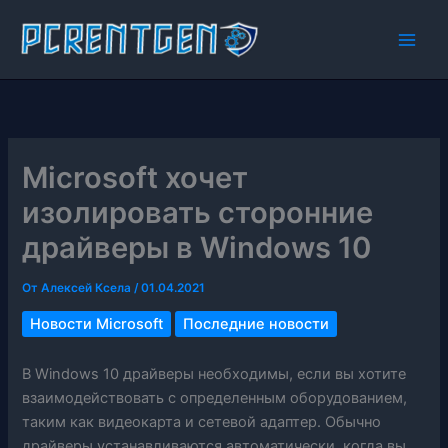
Перейти
к
содержимому
Microsoft хочет
изолировать сторонние
драйверы в Windows 10
От
Алексей Ксела
/
01.04.2021
Новости Microsoft
Последние новости
В Windows 10 драйверы необходимы, если вы хотите
взаимодействовать с определенным оборудованием,
таким как видеокарта и сетевой адаптер. Обычно
драйверы устанавливаются автоматически, когда вы