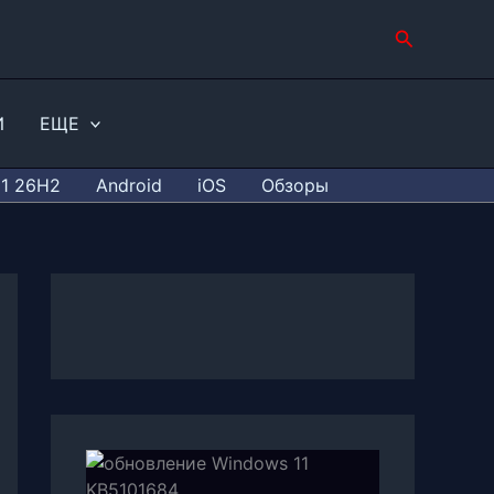
Поиск
И
ЕЩЕ
11 26H2
Android
iOS
Обзоры