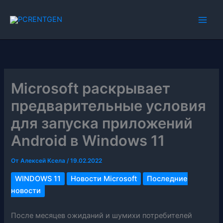
Перейти
к
содержимому
Microsoft раскрывает
предварительные условия
для запуска приложений
Android в Windows 11
От
Алексей Ксела
/
19.02.2022
WINDOWS 11
Новости Microsoft
Последние
новости
После месяцев ожиданий и шумихи потребителей