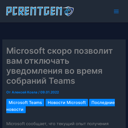
Перейти
к
содержимому
Microsoft скоро позволит
вам отключать
уведомления во время
собраний Teams
От
Алексей Ксела
/
09.01.2022
Microsoft Teams
Новости Microsoft
Последние
новости
Microsoft сообщает, что текущий опыт получения