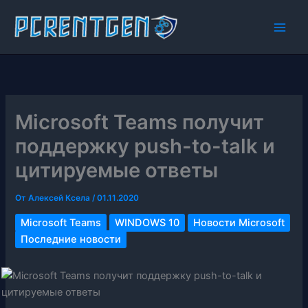
Перейти
к
содержимому
Microsoft Teams получит
поддержку push-to-talk и
цитируемые ответы
От
Алексей Ксела
/
01.11.2020
Microsoft Teams
WINDOWS 10
Новости Microsoft
Последние новости